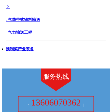
- 气垫带式物料输送
- 气力输送工程
预制菜产业装备
服务热线
13606070362
大科智能装备（厦门）有限公司