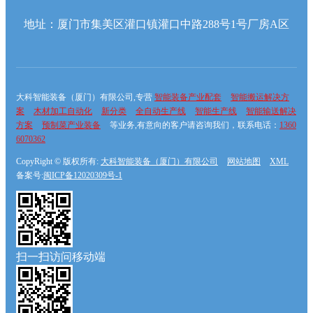
地址：厦门市集美区灌口镇灌口中路288号1号厂房A区
大科智能装备（厦门）有限公司,专营
智能装备产业配套
智能搬运解决方
案
木材加工自动化
新分类
全自动生产线
智能生产线
智能输送解决
方案
预制菜产业装备
等业务,有意向的客户请咨询我们，联系电话：
1360
6070362
CopyRight © 版权所有:
大科智能装备（厦门）有限公司
网站地图
XML
备案号:
闽ICP备12020309号-1
扫一扫访问移动端