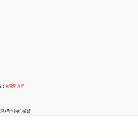
条：
轮毂助力臂
能马桶内钩机械臂：