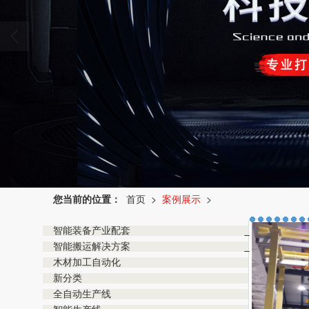
您当前的位置：
首页
>
案例展示
>
智能装备产业配套
- 核心零组件
智能搬运解决方案
- 整机装备代工
- 工位式重载解决方案
- 高端装备ODM
木材加工自动化
- 激光切割机自动上下料系统
- 协同创造
新分类
- 零件国产化
全自动生产线